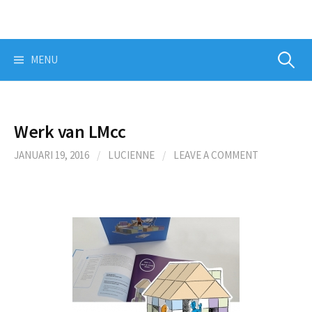
Skip
to
content
Zoeken
MENU
naar:
Werk van LMcc
JANUARI 19, 2016
/
LUCIENNE
/
LEAVE A COMMENT