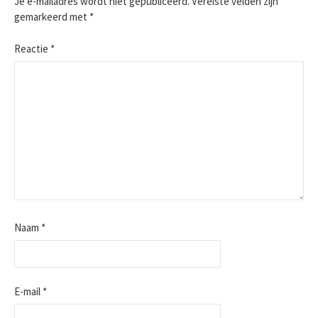
Je e-mailadres wordt niet gepubliceerd.
Vereiste velden zijn
gemarkeerd met
*
Reactie
*
Naam
*
E-mail
*