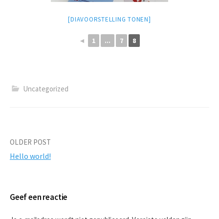
[DIAVOORSTELLING TONEN]
◄
1
...
7
8
Uncategorized
Post
OLDER POST
Hello world!
navigation
Geef een reactie