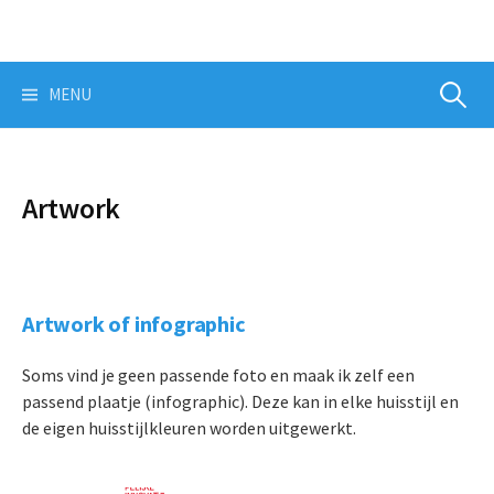
Skip
to
content
Zoeken
MENU
naar:
Artwork
Art
work of info
graphic
Soms vind je geen passende foto en maak ik zelf een
passend plaatje (infographic). Deze kan in elke huisstijl en
de eigen huisstijlkleuren worden uitgewerkt.