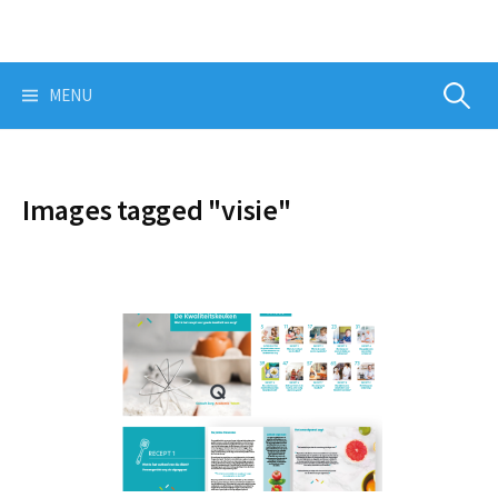
Skip
to
content
Zoeken
MENU
naar:
Images tagged "visie"