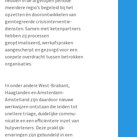
hebben in de afgelopen periode
meerdere regio’s begeleid bij het
opzetten én doorontwikkelen van
geïntegreerde crisisinterventie-
diensten. Samen met ketenpartners
hebben zij processen
geoptimaliseerd, werkafspraken
aangescherpt en gezorgd voor een
soepele overdracht tussen betrokken
organisaties.
In onder andere West-Brabant,
Haaglanden en Amsterdam-
Amstelland zijn daardoor nieuwe
werkwijzen ontstaan die leiden tot
snellere triage, duidelijke commu-
nicatie en een efficiëntere inzet van
hulpverleners. Deze praktijk-
ervaringen zijn gebundeld in een