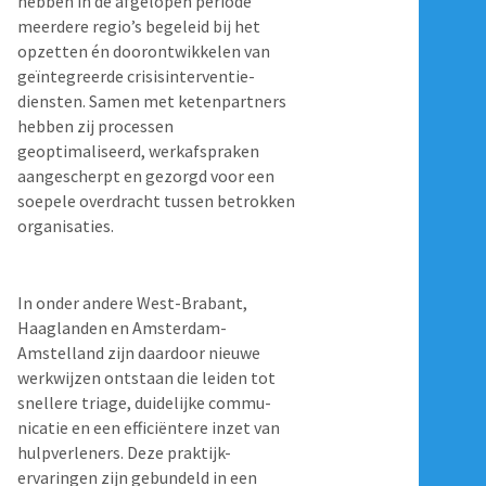
hebben in de afgelopen periode
meerdere regio’s begeleid bij het
opzetten én doorontwikkelen van
geïntegreerde crisisinterventie-
diensten. Samen met ketenpartners
hebben zij processen
geoptimaliseerd, werkafspraken
aangescherpt en gezorgd voor een
soepele overdracht tussen betrokken
organisaties.
In onder andere West-Brabant,
Haaglanden en Amsterdam-
Amstelland zijn daardoor nieuwe
werkwijzen ontstaan die leiden tot
snellere triage, duidelijke commu-
nicatie en een efficiëntere inzet van
hulpverleners. Deze praktijk-
ervaringen zijn gebundeld in een