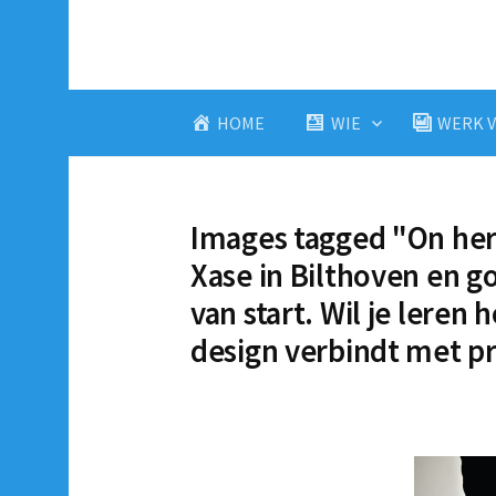
Skip
to
content
HOME
WIE
WERK V
Images tagged "On here
Xase in Bilthoven en 
van start. Wil je leren h
design verbindt met p