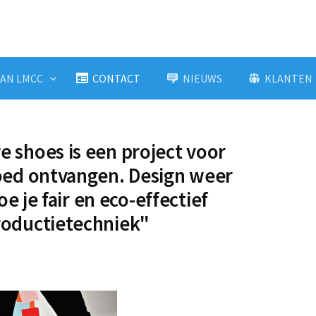
AN LMCC
CONTACT
NIEUWS
KLANTEN
 shoes is een project voor
goed ontvangen. Design weer
oe je fair en eco-effectief
roductietechniek"