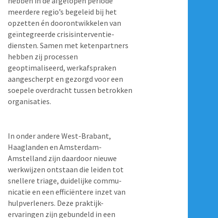
hebben in de afgelopen periode
meerdere regio’s begeleid bij het
opzetten én doorontwikkelen van
geïntegreerde crisisinterventie-
diensten. Samen met ketenpartners
hebben zij processen
geoptimaliseerd, werkafspraken
aangescherpt en gezorgd voor een
soepele overdracht tussen betrokken
organisaties.
In onder andere West-Brabant,
Haaglanden en Amsterdam-
Amstelland zijn daardoor nieuwe
werkwijzen ontstaan die leiden tot
snellere triage, duidelijke commu-
nicatie en een efficiëntere inzet van
hulpverleners. Deze praktijk-
ervaringen zijn gebundeld in een