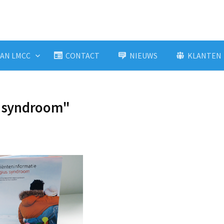
AN LMCC
CONTACT
NIEUWS
KLANTEN
s syndroom"