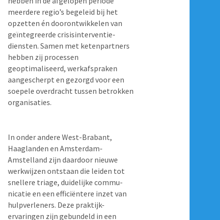
hebben in de afgelopen periode
meerdere regio’s begeleid bij het
opzetten én doorontwikkelen van
geïntegreerde crisisinterventie-
diensten. Samen met ketenpartners
hebben zij processen
geoptimaliseerd, werkafspraken
aangescherpt en gezorgd voor een
soepele overdracht tussen betrokken
organisaties.
In onder andere West-Brabant,
Haaglanden en Amsterdam-
Amstelland zijn daardoor nieuwe
werkwijzen ontstaan die leiden tot
snellere triage, duidelijke commu-
nicatie en een efficiëntere inzet van
hulpverleners. Deze praktijk-
ervaringen zijn gebundeld in een