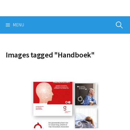
Skip
to
content
Zoeken
MENU
naar:
Images tagged "Handboek"