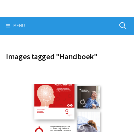
Skip
to
content
Zoeken
MENU
naar:
Images tagged "Handboek"