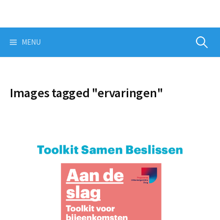
Skip
to
content
Zoeken
MENU
naar:
Images tagged "ervaringen"