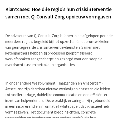
Klantcases: Hoe drie regio’s hun crisisinterventie
samen met Q-Consult Zorg opnieuw vormgaven
De adviseurs van Q-Consult Zorg hebben in de afgelopen periode
meerdere regio’s begeleid bij het opzetten én doorontwikkelen
van geïntegreerde crisisinterventie-diensten. Samen met
ketenpartners hebben zij processen geoptimaliseerd,
werkafspraken aangescherpt en gezorgd voor een soepele
overdracht tussen betrokken organisaties.
In onder andere West-Brabant, Haaglanden en Amsterdam-
Amstelland zijn daardoor nieuwe werkwijzen ontstaan die leiden
tot snellere triage, duidelijke commu-nicatie en een efficiëntere
inzet van hulpverleners. Deze praktijk-ervaringen zijn gebundeld
in een inspirerend en informatief whitepaper, dat ik visueel heb
vormgegeven. Het document biedt inzichten, concrete
voorbeelden en handvatten voor andere regio’s die hun