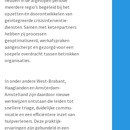
hebben in de afgelopen periode
meerdere regio’s begeleid bij het
opzetten én doorontwikkelen van
geïntegreerde crisisinterventie-
diensten. Samen met ketenpartners
hebben zij processen
geoptimaliseerd, werkafspraken
aangescherpt en gezorgd voor een
soepele overdracht tussen betrokken
organisaties.
In onder andere West-Brabant,
Haaglanden en Amsterdam-
Amstelland zijn daardoor nieuwe
werkwijzen ontstaan die leiden tot
snellere triage, duidelijke commu-
nicatie en een efficiëntere inzet van
hulpverleners. Deze praktijk-
ervaringen zijn gebundeld in een