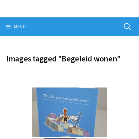
Skip
to
content
Zoeken
MENU
naar:
Images tagged "Begeleid wonen"